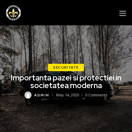
SECURITATE
Importanta pazei si protectiei in
societatea moderna
May 14, 2020
0
Comments
ADMIN