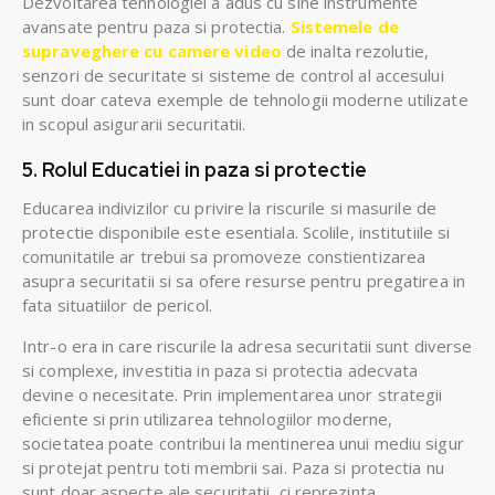
Dezvoltarea tehnologiei a adus cu sine instrumente
avansate pentru paza si protectia.
Sistemele de
supraveghere cu camere video
de inalta rezolutie,
senzori de securitate si sisteme de control al accesului
sunt doar cateva exemple de tehnologii moderne utilizate
in scopul asigurarii securitatii.
5. Rolul Educatiei in paza si protectie
Educarea indivizilor cu privire la riscurile si masurile de
protectie disponibile este esentiala. Scolile, institutiile si
comunitatile ar trebui sa promoveze constientizarea
asupra securitatii si sa ofere resurse pentru pregatirea in
fata situatiilor de pericol.
Intr-o era in care riscurile la adresa securitatii sunt diverse
si complexe, investitia in paza si protectia adecvata
devine o necesitate. Prin implementarea unor strategii
eficiente si prin utilizarea tehnologiilor moderne,
societatea poate contribui la mentinerea unui mediu sigur
si protejat pentru toti membrii sai. Paza si protectia nu
sunt doar aspecte ale securitatii, ci reprezinta