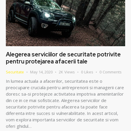
Alegerea serviciilor de securitate potrivite
pentru protejarea afacerii tale
Securitate
May 14, 2020
2K
Views
0
Likes
0
Comments
In lumea actuala a afacerilor, securitatea este o
preocupare cruciala pentru antreprenorii si managerii care
doresc sa-si protejeze activitatea impotriva amenintarilor
din ce in ce mai sofisticate. Alegerea serviciilor de
securitate potrivite pentru afacerea ta poate face
diferenta intre succes si vulnerabilitate. In acest articol,
vom explora importanta serviciilor de securitate si vom
oferi ghidul…