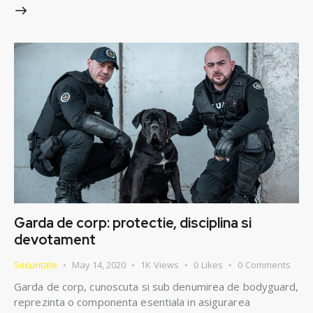
Garda de corp: protectie, disciplina si
devotament
Securitate
May 14, 2020
1K
Views
0
Likes
0
Comments
Garda de corp, cunoscuta si sub denumirea de bodyguard,
reprezinta o componenta esentiala in asigurarea