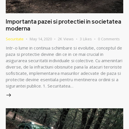
Importanta pazei si protectiei in societatea
moderna
Securitate
May 14, 2020
2K
Views
3
Likes
0
Comments
Intr-o lume in continua schimbare si evolutie, conceptul de
paza si protectie devine din ce in ce mai crucial in
asigurarea securitatii individuale si colective. Cu amenintari
diverse, de la infractiuni obisnuite pana la atacuri teroriste
sofisticate, implementarea masurilor adecvate de paza si
protectie devine esentiala pentru mentinerea ordinii si a
sigurantei publice. 1. Securitatea…