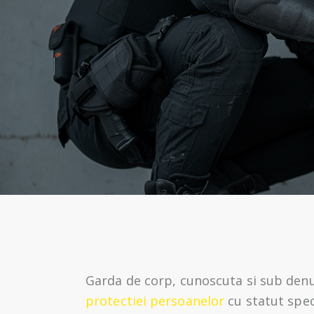
Garda de corp, cunoscuta si sub den
protectiei persoanelor
cu statut speci