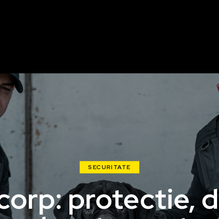
SECURITATE
orp: protectie, di