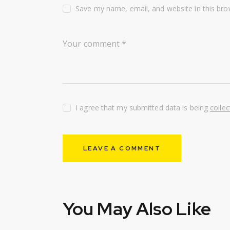
Save my name, email, and website in this bro
I agree that my submitted data is being
colle
You May Also Like