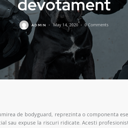
devotament
May 14, 2020
0
Comments
ADMIN
umirea de bodyguard, reprezinta o componenta ese
al sau expuse la riscuri ridicate. Acesti profesionis