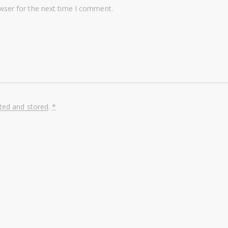
wser for the next time I comment.
cted and stored
.
*