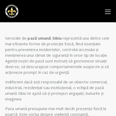
Serviciile de
pază umană Sibiu
reprezintă una dintre cele
mai eficiente forme de protecție fizică, fiind esențiale
pentru prevenirea incidentelor, controlul accesului și
menținerea unui climat de siguranță în orice tip de locație.
Agenții noștri de pază sunt instruiți să gestioneze situații
diverse, să descurajeze comportamentele suspecte și să
acționeze prompt în caz de urgență.
Indiferent dacă ești responsabil de un obiectiv comercial,
industrial, rezidențial sau instituțional, o echipă de pază
umană Sibiu te ajută să-ți protejezi angajații, bunurile și
imaginea.
Paza umană presupune mai mult decât prezența fizică la
poartă. Este vorba despre vigilență constantă,