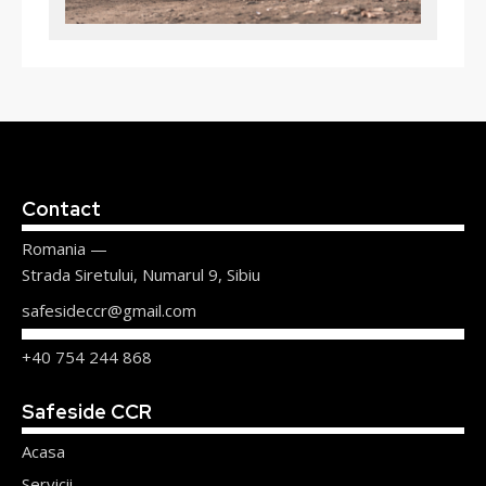
Contact
Romania —
Strada Siretului, Numarul 9, Sibiu
safesideccr@gmail.com
+40 754 244 868
Safeside CCR
Acasa
Servicii